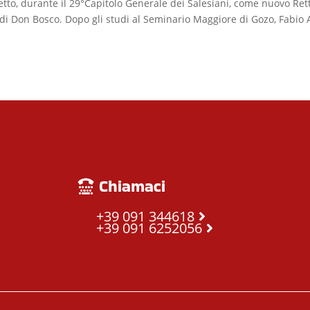
etto, durante il 29°Capitolo Generale dei Salesiani, come nuovo Re
di Don Bosco. Dopo gli studi al Seminario Maggiore di Gozo, Fabio 
Chiamaci
+39 091 344618
+39 091 6252056