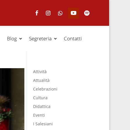
Blog
Segreteria
Contatti
Attività
Attualità
Celebrazioni
Cultura
Didattica
Eventi
I Salesiani