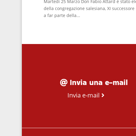
Martedi 25 Marzo Don Fabio Attard è stato el
della congregazione salesiana, XI successore 
a far parte della...
Invia una e-mail
Invia e-mail