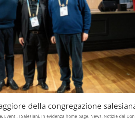
ggiore della congregazione salesian
e
,
Eventi
,
I Salesiani
,
In evidenza home page
,
News
,
Notizie dal Do