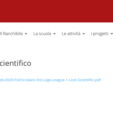
Il Ranchibile
La scuola
Le attività
I progetti
ientifico
s/2025/10/Circolare-Fist-Lego-League-1-Licei-Scientifici.pdf