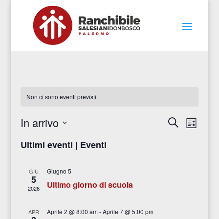
Non ci sono eventi previsti.
Eventi
Even
In arrivo
Cerca
Lista
Viste
Ricerca
Seleziona
Navig
e
Ultimi eventi | Eventi
la
viste
data.
Navigazi
Giugno 5
GIU
5
Ultimo giorno di scuola
2026
Aprile 2 @ 8:00 am
-
Aprile 7 @ 5:00 pm
APR