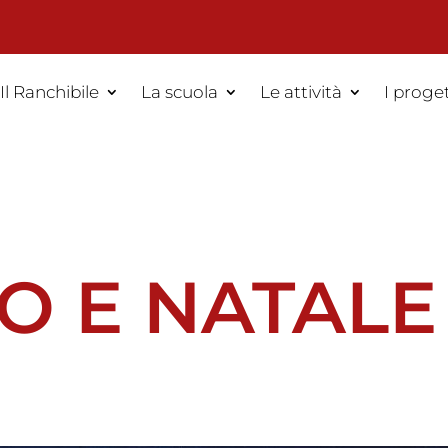
Il Ranchibile
La scuola
Le attività
I proget
O E NATALE