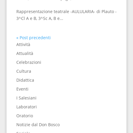
Rappresentazione teatrale -AULULARIA- di Plauto -
3^Cl A e B, 3^Sc A, B e...
« Post precedenti
Attività
Attualità
Celebrazioni
Cultura
Didattica
Eventi
I Salesiani
Laboratori
Oratorio
Notizie dal Don Bosco