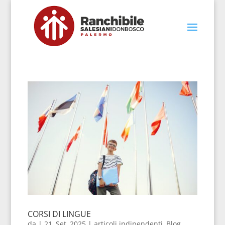
CORSI DI LINGUE
da
|
21, Set, 2025
|
articoli indipendenti
,
Blog
,