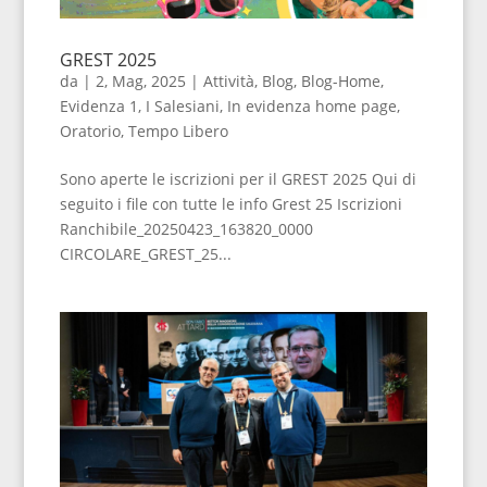
GREST 2025
da
|
2, Mag, 2025
|
Attività
,
Blog
,
Blog-Home
,
Evidenza 1
,
I Salesiani
,
In evidenza home page
,
Oratorio
,
Tempo Libero
Sono aperte le iscrizioni per il GREST 2025 Qui di
seguito i file con tutte le info Grest 25 Iscrizioni
Ranchibile_20250423_163820_0000
CIRCOLARE_GREST_25...