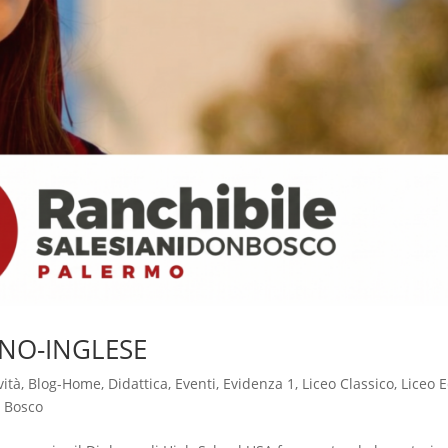
ANO-INGLESE
vità
,
Blog-Home
,
Didattica
,
Eventi
,
Evidenza 1
,
Liceo Classico
,
Liceo 
n Bosco