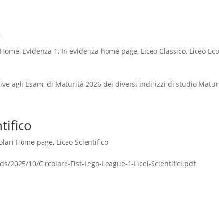
6
-Home
,
Evidenza 1
,
In evidenza home page
,
Liceo Classico
,
Liceo Ec
ive agli Esami di Maturità 2026 dei diversi indirizzi di studio Maturi
ifico
colari Home page
,
Liceo Scientifico
s/2025/10/Circolare-Fist-Lego-League-1-Licei-Scientifici.pdf