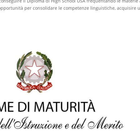
i conseguire il Diploma di High School USA frequentando le materi
n’opportunità per consolidare le competenze linguistiche, acquisire