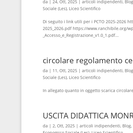
da
|
24, Ott, 2025
|
articoli indipendenti
,
Blo
Sociale (Les)
,
Liceo Scientifico
Di seguito i link utili per i PCTO 2025-2026
2025_2026.pdf https://www.ranchibile.org/w
_Accesso_e_Registrazione_v1.0_1.pdf...
circolare regolamento ce
da
|
11, Ott, 2025
|
articoli indipendenti
,
Blo
Sociale (Les)
,
Liceo Scientifico
In allegato quanto in oggetto scarica circolar
USCITA DIDATTICA MONR
da
|
2, Ott, 2025
|
articoli indipendenti
,
Blog
,
Economico Sociale (Les)
,
Liceo Scientifico