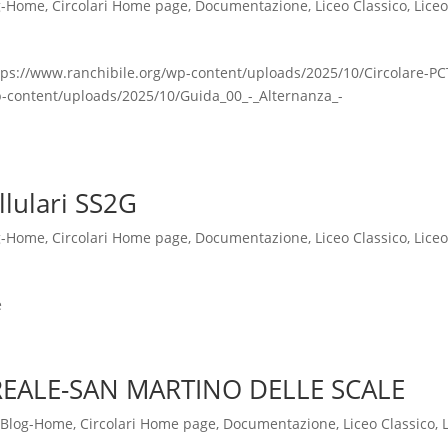
g-Home
,
Circolari Home page
,
Documentazione
,
Liceo Classico
,
Lice
 https://www.ranchibile.org/wp-content/uploads/2025/10/Circolare-P
p-content/uploads/2025/10/Guida_00_-_Alternanza_-
llulari SS2G
g-Home
,
Circolari Home page
,
Documentazione
,
Liceo Classico
,
Lice
e
EALE-SAN MARTINO DELLE SCALE
Blog-Home
,
Circolari Home page
,
Documentazione
,
Liceo Classico
,