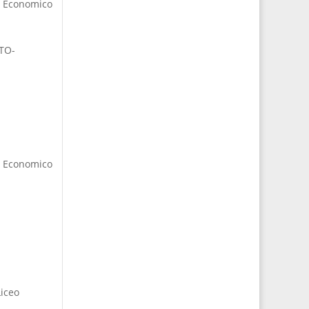
o Economico
CTO-
o Economico
Liceo