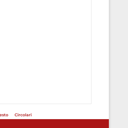
testo
Circolari