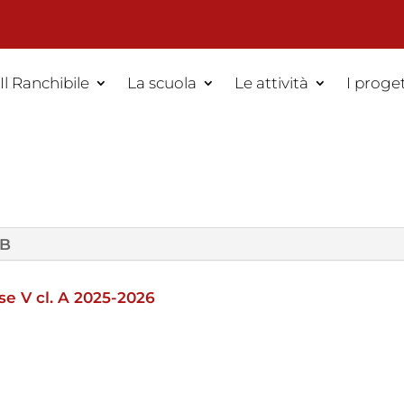
Il Ranchibile
La scuola
Le attività
I proget
 B
e V cl. A 2025-2026